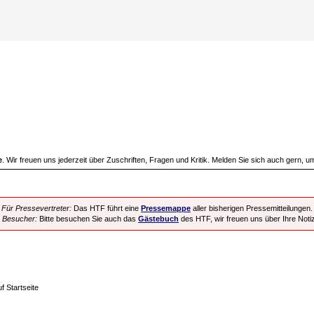
e
. Wir freuen uns jederzeit über Zuschriften, Fragen und Kritik. Melden Sie sich auch gern, u
Für Pressevertreter:
Das HTF führt eine
Pressemappe
aller bisherigen Pressemitteilungen.
 Besucher:
Bitte besuchen Sie auch das
Gästebuch
des HTF, wir freuen uns über Ihre Noti
f Startseite