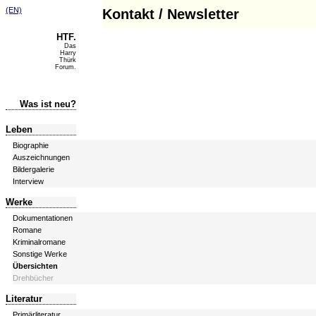
(EN)
Kontakt / Newsletter
HTF.
Das
Harry
Thürk
Forum.
Was ist neu?
Leben
Biographie
Auszeichnungen
Bildergalerie
Interview
Werke
Dokumentationen
Romane
Kriminalromane
Sonstige Werke
Übersichten
Drehbücher
Literatur
Primärliteratur