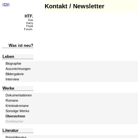
(EN)
Kontakt / Newsletter
HTF.
Das
Harry
Thürk
Forum.
Was ist neu?
Leben
Biographie
Auszeichnungen
Bildergalerie
Interview
Werke
Dokumentationen
Romane
Kriminalromane
Sonstige Werke
Übersichten
Drehbücher
Literatur
Primärliteratur