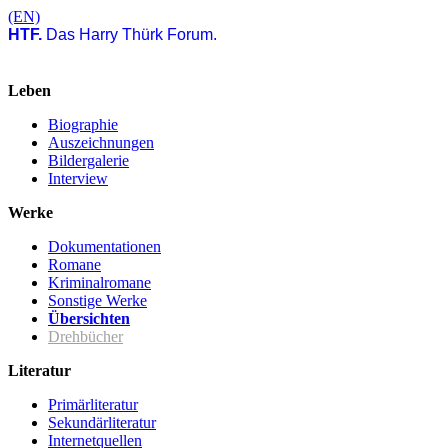
(EN)
HTF.
Das Harry Thürk Forum.
Leben
Biographie
Auszeichnungen
Bildergalerie
Interview
Werke
Dokumentationen
Romane
Kriminalromane
Sonstige Werke
Übersichten
Drehbücher
Literatur
Primärliteratur
Sekundärliteratur
Internetquellen