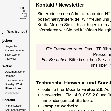
Kontakt / Newsletter
HTF.
Das
Sie erreichen den Administrator des HT
Harry
Thürk
post@harrythuerk.de
. Wir freuen uns 
Forum.
Kritik. Melden Sie sich auch gern, um 
informieren wir Sie bei künftigen Neuigk
Was ist neu?
Leben
Biographie
Für Pressevertreter:
Das HTF führt
Auszeichnungen
Pressemit
Bildergalerie
Interview
Für Besucher:
Bitte besuchen Sie au
uns über I
Werke
Dokumentationen
Romane
Kriminalromane
Technische Hinweise und Sonst
Sonstige Werke
Übersichten
optimiert für
Mozilla Firefox 2.0
, Au
Drehbücher
verwendet HTML 4.0, CSS 2.0 und Jav
Literatur
Einbindungen auf Startseite
komplett werbefrei
Primärliteratur
Sekundärliteratur