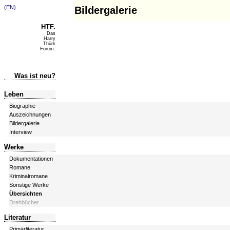
(EN)
Bildergalerie
HTF.
Das
Harry
Thürk
Forum.
Was ist neu?
Leben
Biographie
Auszeichnungen
Bildergalerie
Interview
Werke
Dokumentationen
Romane
Kriminalromane
Sonstige Werke
Übersichten
Drehbücher
Literatur
Primärliteratur