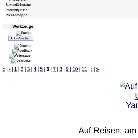
Sekundärliteratur
Internetquellen
Pressemappe
Werkzeuge
«
|
‹
|
1
|
2
|
3
|
4
|
5
|
6
|
7
|
8
|
9
|
10
|
11
|
›
|
»
Auf Reisen, am