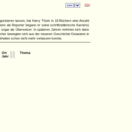
(EN)
gorisieren lassen, hat Harry Thürk in 18 Büchern eine Anzahl
n als Reporter begann er seine schriftstellerische Karriere)
h sogar als Übersetzer. In späteren Jahren mehrten sich dann
cher bewegten sich aus der neueren Geschichte Ostasiens in
kheiten schon nicht mehr verlassen konnte.
∨
∧
Ort
Thema
∨
∧
Jahr