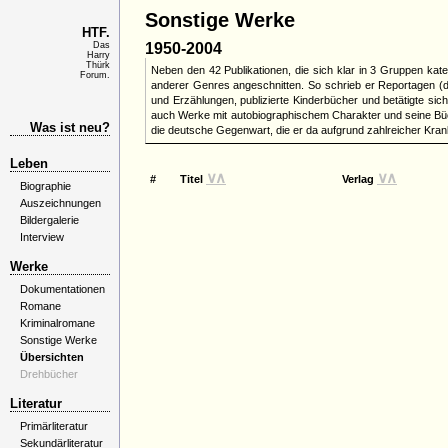
Sonstige Werke
HTF.
Das
1950-2004
Harry
Thürk
Neben den 42 Publikationen, die sich klar in 3 Gruppen kate
Forum.
anderer Genres angeschnitten. So schrieb er Reportagen (den
und Erzählungen, publizierte Kinderbücher und betätigte sic
auch Werke mit autobiographischem Charakter und seine Bü
Was ist neu?
die deutsche Gegenwart, die er da aufgrund zahlreicher Kran
Leben
∨
∧
∨
∧
#
Titel
Verlag
Biographie
Auszeichnungen
Bildergalerie
Interview
Werke
Dokumentationen
Romane
Kriminalromane
Sonstige Werke
Übersichten
Drehbücher
Literatur
Primärliteratur
Sekundärliteratur