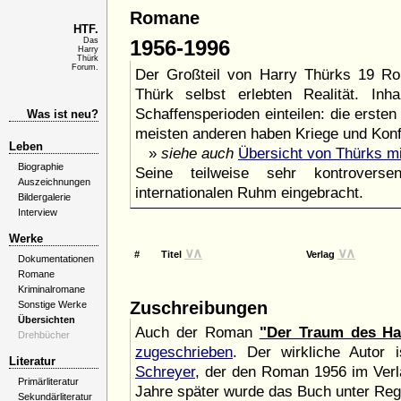
Romane
HTF.
Das
1956-1996
Harry
Thürk
Forum.
Der Großteil von Harry Thürks 19 Rom
Thürk selbst erlebten Realität. In
Schaffensperioden einteilen: die ersten
Was ist neu?
meisten anderen haben Kriege und Konf
Leben
»
siehe auch
Übersicht von Thürks mi
Biographie
Seine teilweise sehr kontroverse
Auszeichnungen
internationalen Ruhm eingebracht.
Bildergalerie
Interview
Werke
∨
∧
∨
∧
#
Titel
Verlag
Dokumentationen
Romane
Kriminalromane
Zuschreibungen
Sonstige Werke
Übersichten
Auch der Roman
"Der Traum des H
Drehbücher
zugeschrieben
. Der wirkliche Autor
Literatur
Schreyer
, der den Roman 1956 im Verla
Primärliteratur
Jahre später wurde das Buch unter Regi
Sekundärliteratur