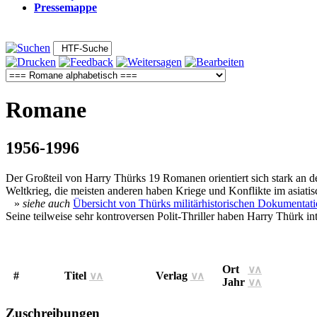
Pressemappe
Romane
1956-1996
Der Großteil von Harry Thürks 19 Romanen orientiert sich stark an der
Weltkrieg, die meisten anderen haben Kriege und Konflikte im asiati
»
siehe auch
Übersicht von Thürks militärhistorischen Dokumentat
Seine teilweise sehr kontroversen Polit-Thriller haben Harry Thürk i
Ort
∨
∧
#
Titel
Verlag
∨
∧
∨
∧
Jahr
∨
∧
Zuschreibungen