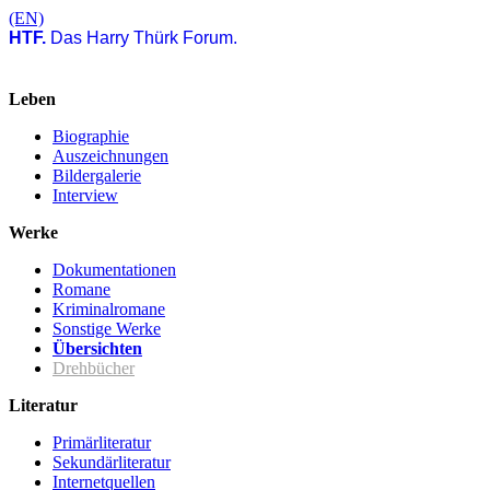
(EN)
HTF.
Das Harry Thürk Forum.
Leben
Biographie
Auszeichnungen
Bildergalerie
Interview
Werke
Dokumentationen
Romane
Kriminalromane
Sonstige Werke
Übersichten
Drehbücher
Literatur
Primärliteratur
Sekundärliteratur
Internetquellen