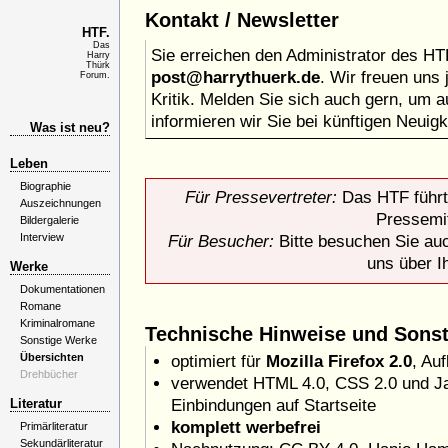
Kontakt / Newsletter
HTF.
Das
Sie erreichen den Administrator des HT
Harry
Thürk
post@harrythuerk.de
. Wir freuen uns 
Forum.
Kritik. Melden Sie sich auch gern, um 
informieren wir Sie bei künftigen Neuigk
Was ist neu?
Leben
Biographie
Für Pressevertreter:
Das HTF führt
Auszeichnungen
Pressemit
Bildergalerie
Interview
Für Besucher:
Bitte besuchen Sie au
uns über I
Werke
Dokumentationen
Romane
Kriminalromane
Technische Hinweise und Sonst
Sonstige Werke
Übersichten
optimiert für
Mozilla Firefox 2.0
, Au
Drehbücher
verwendet HTML 4.0, CSS 2.0 und Jav
Literatur
Einbindungen auf Startseite
komplett werbefrei
Primärliteratur
Sekundärliteratur