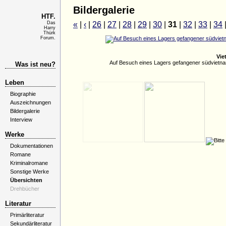
Bildergalerie
HTF.
Das
«
|
‹
|
26
|
27
|
28
|
29
|
30
|
31
|
32
|
33
|
34
Harry
Thürk
Forum.
Vie
Auf Besuch eines Lagers gefangener südvietn
Was ist neu?
Leben
Biographie
Auszeichnungen
Bildergalerie
Interview
Werke
Dokumentationen
Romane
Kriminalromane
Sonstige Werke
Übersichten
Drehbücher
Literatur
Primärliteratur
Sekundärliteratur