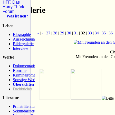
HTF.
Das
Harry Thürk
Bildergalerie
Forum.
Was ist neu?
Leben
«
|
‹
|
27
|
28
|
29
|
30
|
31
|
32
|
33
|
34
|
35
|
36
Biographie
Auszeichnungen
Bildergalerie
Interview
Ch
Mit Freunden an den Gr
Werke
Dokumentationen
Romane
Kriminalromane
Sonstige Werke
Übersichten
Drehbücher
Literatur
Primärliteratur
Sekundärliteratur