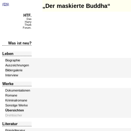
(EN)
„Der maskierte Buddha“
HTF.
Das
Harry
Thürk
Forum.
Was ist neu?
Leben
Biographie
Auszeichnungen
Bildergalerie
Interview
Werke
Dokumentationen
Romane
Kriminalromane
Sonstige Werke
Übersichten
Drehbücher
Literatur
Primärliteratur