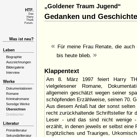
„Goldener Traum Jugend“
HTF.
Das
Gedanken und Geschicht
Harry
Thürk
Forum.
Was ist neu?
Für meine Frau Renate, die auch 
Leben
bis heute blieb.
Biographie
Auszeichnungen
Bildergalerie
Klappentext
Interview
Am 8. März 1997 feiert Harry TH
Werke
vielgelesener Romane, Dokumentati
Dokumentationen
allgemein geschätzt wegen seiner sp
Romane
schöpfenden Erzählweise, seinen 70. G
Kriminalromane
Sonstige Werke
Aus diesem Anlaß hat der sonst selten
Übersichten
recht zurückhaltende Schriftsteller für
Drehbücher
Leser - und das sind nicht wenige -
Literatur
erzählt, in denen jeweils er selbst eine R
Primärliteratur
Ergötzliches und Trauriges, Urkomisch
Sekundärliteratur