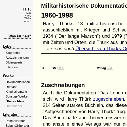
Militärhistorische Dokumentati
HTF.
Das
1960-1998
Harry
Thürk
Forum.
Harry Thürks 13 militärhistorische
ausschließlich mit Kriegen und Schla
1934 (
"Der lange Marsch"
) und 1979 (
Was ist neu?
mit Zeiten und Orten, die Thürk aus unm
Leben
»
siehe auch
Übersicht von Thürks O
Biographie
Auszeichnungen
Bildergalerie
∨
∧
∨
∧
Interview
#
Titel
Verlag
Werke
Dokumentationen
Zuschreibungen
Romane
Kriminalromane
Auch die Dokumentation
"Das Leben e
Sonstige Werke
sich"
wird Harry Thürk
zugeschrieben
.
Übersichten
214 Seiten starkes Büchlein, das diese
Drehbücher
"Aufgeschrieben von Harry Thürk" trug.
Literatur
Das Buch hatte aber bemerkenswerte
Primärliteratur
und anstelle eines Verlags war nur d
Sekundärliteratur