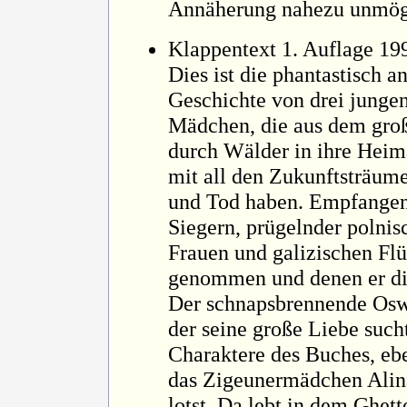
Annäherung nahezu unmög
Klappentext 1. Auflage 19
Dies ist die phantastisch 
Geschichte von drei junge
Mädchen, die aus dem gr
durch Wälder in ihre Heim
mit all den Zukunftsträume
und Tod haben. Empfangen
Siegern, prügelnder polnis
Frauen und galizischen Flü
genommen und denen er die
Der schnapsbrennende Osw
der seine große Liebe such
Charaktere des Buches, ebe
das Zigeunermädchen Alina
lotst. Da lebt in dem Ghett