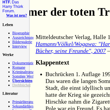
HTF.
Das
Harry Thürk
„Sommer der toten T
Forum.
Was ist neu?
Leben
Biographie
Mitteldeutscher Verlag, Halle 
Auszeichnungen
Bildergalerie
Hamann/Völkel/Wogawa: "Harry
Interview
Bücher, seine Freunde", 2007
–
Werke
Klappentext
Dokumentationen
Romane
Kriminalromane
Buchrücken 1. Auflage 19
Sonstige Werke
Das waren die langen Som
Übersichten
Drehbücher
Stadt, die einst idyllisch
Literatur
hatte der Krieg sie gezeich
Hirschke nahm die Zigarett
Primärliteratur
Sekundärliteratur
Pole war ein Freund. Es ha