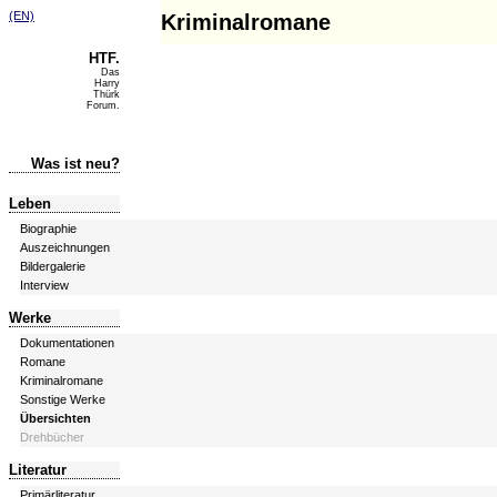
(EN)
Kriminalromane
HTF.
Das
Harry
Thürk
Forum.
Was ist neu?
Leben
Biographie
Auszeichnungen
Bildergalerie
Interview
Werke
Dokumentationen
Romane
Kriminalromane
Sonstige Werke
Übersichten
Drehbücher
Literatur
Primärliteratur