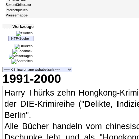
Sekundärliteratur
Internetquellen
Pressemappe
Werkzeuge
1991-2000
Harry Thürks zehn Hongkong-Krimis
der DIE-Krimireihe ("
D
elikte,
I
ndiz
Berlin".
Alle Bücher handeln vom chinesisc
Dschunke lebt und als "Hongkong-