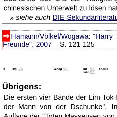
chinesischen Unterwelt zu lösen hat
»
siehe auch
DIE-Sekundärliterat
Hamann/Völkel/Wogawa: "Harry Th
Freunde", 2007
– S. 121-125
∨
∧
∨
∧
∨
∧
#
Titel
Verlag
Ort
Thema
∨
∧
Jahr
Übrigens:
Die ersten vier Bände der Lim-Tok-
der Mann von der Dschunke". In 
Auflage der "Toten Masseusen von K